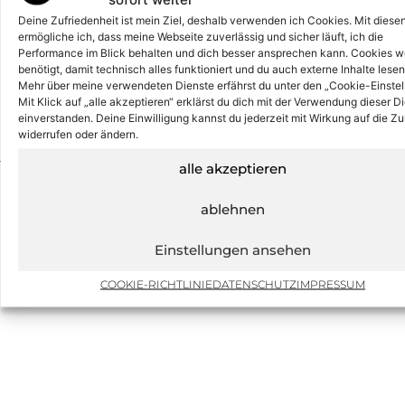
Deine Zufriedenheit ist mein Ziel, deshalb verwenden ich Cookies. Mit diese
PHONE
ermögliche ich, dass meine Webseite zuverlässig und sicher läuft, ich die
Performance im Blick behalten und dich besser ansprechen kann. Cookies 
0228-85057331
benötigt, damit technisch alles funktioniert und du auch externe Inhalte lese
Mehr über meine verwendeten Dienste erfährst du unter den „Cookie-Einstel
Mit Klick auf „alle akzeptieren“ erklärst du dich mit der Verwendung dieser D
EMAIL
einverstanden. Deine Einwilligung kannst du jederzeit mit Wirkung auf die Zu
INFO@KISSDESIGN.DE
widerrufen oder ändern.
alle akzeptieren
ablehnen
Einstellungen ansehen
COOKIE-RICHTLINIE
DATENSCHUTZ
IMPRESSUM