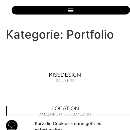
SPRINGEN
Kategorie:
Portfolio
KISSDESIGN
SALLY KISS
LOCATION
AM LENKERT 13 - 53177 BONN
Kurz die Cookies - dann geht es
sofort weiter