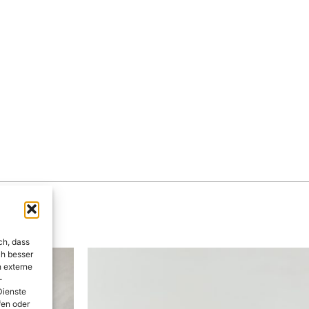
ch, dass
ch besser
h externe
-
Dienste
fen oder