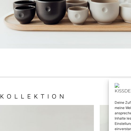
KOLLEKTION
Deine Zuf
meine Web
anspreche
Inhalte l
Einstellun
einversta