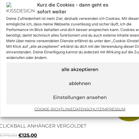
Kurz die Cookies - dann geht es
es jedoch schneller!
sofort weiter
Von diesem Anhänger sind nur noch 3 auf
Deine Zufriedenheit ist mein Ziel, deshalb verwenden ich Cookies. Mit diese
Lager und in Silber vergoldet werden sie
ermögliche ich, dass meine Webseite zuverlässig und sicher läuft, ich die
Performance im Blick behalten und dich besser ansprechen kann. Cookies 
danach nicht mehr produziert!
benötigt, damit technisch alles funktioniert und du auch externe Inhalte lese
Mehr über meine verwendeten Dienste erfährst du unter den „Cookie-Einstel
Mit Klick auf „alle akzeptieren“ erklärst du dich mit der Verwendung dieser D
einverstanden. Deine Einwilligung kannst du jederzeit mit Wirkung auf die Zu
Vorrätig
widerrufen oder ändern.
alle akzeptieren
ablehnen
Einstellungen ansehen
KOLLEKTION
COOKIE-RICHTLINIE
DATENSCHUTZ
IMPRESSUM
ANGEBOT
CLICKBALL ANHÄNGER VERGOLDET
€
175,00
€
125,00