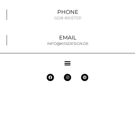
PHONE
0228-85057331
EMAIL
INFO@KISSDESIGN.DE