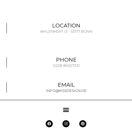
LOCATION
AM LENKERT 13 - 53177 BONN
PHONE
0228-85057331
EMAIL
INFO@KISSDESIGN.DE